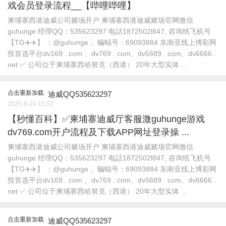
戏会员登录流程__【哔哩哔哩】
柬埔寨西港迪威公司赌场开户 柬埔寨西港迪威赌场官网微信
guhunge 经理QQ：535623297 电話1872502l847, 咨询纸飞机号
【TG✈️✈️】 ：@guhunge， 蝙蝠号：69093884 东南亚线上博彩网
投首选平台dv169 . com 、dv769 . com、dv5689 . com、dv6666 .
net ✅ 公司位于柬埔寨西哈努克（西港） 20年大型实体 ...
点击重新加载
迪威QQ535623297
2025-9-24 10:52
【秒懂百科】✅柬埔寨迪威厅客服溦guhunge游戏
dv769.com开户流程及下载APP网址登录操 ...
柬埔寨西港迪威公司赌场开户 柬埔寨西港迪威赌场官网微信
guhunge 经理QQ：535623297 电話1872502l847, 咨询纸飞机号
【TG✈️✈️】 ：@guhunge， 蝙蝠号：69093884 东南亚线上博彩网
投首选平台dv169 . com 、dv769 . com、dv5689 . com、dv6666 .
net ✅ 公司位于柬埔寨西哈努克（西港） 20年大型实体 ...
点击重新加载
迪威QQ535623297