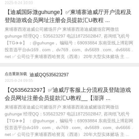
2025-9-24 10:03
【迪威国际溦guhunge】✅柬埔寨迪威厅开户流程及
登陆游戏会员网址注册会员提款汇U教程 ...
柬埔寨西港迪威公司赌场开户 柬埔寨西港迪威赌场官网微信
guhunge 经理QQ：535623297 电話1872502l847, 咨询纸飞机号
【TG✈️✈️】 ：@guhunge， 蝙蝠号：69093884 东南亚线上博彩网
投首选平台dv169 . com 、dv769 . com、dv5689 . com、dv6666 .
net ✅ 公司位于柬埔寨西哈努克（西港） 20年大型实体赌场 主 ...
点击重新加载
迪威QQ535623297
2025-9-24 09:55
【Q535623297】✅迪威厅客服上分流程及登陆游戏
会员网址注册会员提款汇U教程__【澎湃 ...
柬埔寨西港迪威公司赌场开户 柬埔寨西港迪威赌场官网微信
guhunge 经理QQ：535623297 电話1872502l847, 咨询纸飞机号
【TG✈️✈️】 ：@guhunge， 蝙蝠号：69093884 东南亚线上博彩网
投首选平台dv169 . com 、dv769 . com、dv5689 . com、dv6666 .
net ✅ 公司位于柬埔寨西哈努克（西港） 20年大型实体赌场 主 ...