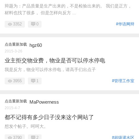
辩题为：产品质量是生产出来的，不是检验出来的。 我们是正方，
材料也找了很多， 但是怎样向反方 ...
3352
0
#华语网辩
点击重新加载
hgz60
2015-3-26
业主拒交物业费，物业是否可以停水停电
我是反方，物业可以停水停电，请高手们出点子
3955
1
#管理工作室
点击重新加载
MaPowerness
2015-4-7
都不记得有多少日子没来这个网站了
想发个帖子。呵呵大。
3790
2
#超级灌水区