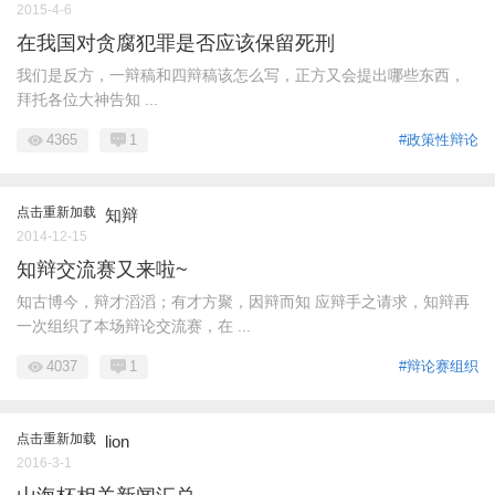
2015-4-6
在我国对贪腐犯罪是否应该保留死刑
我们是反方，一辩稿和四辩稿该怎么写，正方又会提出哪些东西，
拜托各位大神告知 ...
4365
1
#政策性辩论
点击重新加载
知辩
2014-12-15
知辩交流赛又来啦~
知古博今，辩才滔滔；有才方聚，因辩而知 应辩手之请求，知辩再
一次组织了本场辩论交流赛，在 ...
4037
1
#辩论赛组织
点击重新加载
lion
2016-3-1