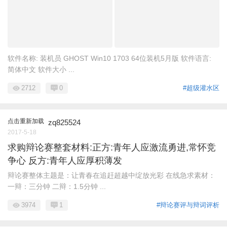
软件名称: 装机员 GHOST Win10 1703 64位装机5月版 软件语言:
简体中文 软件大小 ...
2712
0
#超级灌水区
点击重新加载
zq825524
2017-5-18
求购辩论赛整套材料:正方:青年人应激流勇进,常怀竞
争心 反方:青年人应厚积薄发
辩论赛整体主题是：让青春在追赶超越中绽放光彩 在线急求素材：
一辩：三分钟 二辩：1.5分钟 ...
3974
1
#辩论赛评与辩词评析