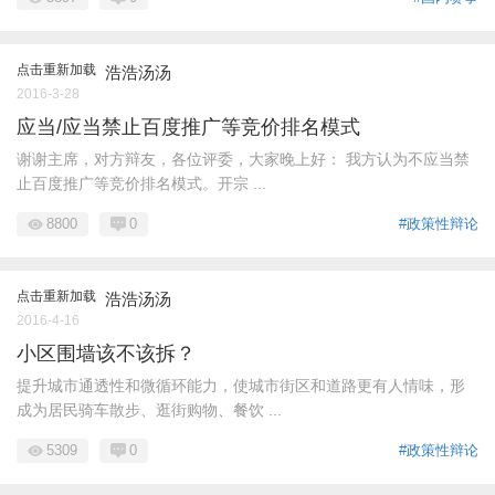
点击重新加载
浩浩汤汤
2016-3-28
应当/应当禁止百度推广等竞价排名模式
谢谢主席，对方辩友，各位评委，大家晚上好： 我方认为不应当禁
止百度推广等竞价排名模式。开宗 ...
8800
0
#政策性辩论
点击重新加载
浩浩汤汤
2016-4-16
小区围墙该不该拆？
提升城市通透性和微循环能力，使城市街区和道路更有人情味，形
成为居民骑车散步、逛街购物、餐饮 ...
5309
0
#政策性辩论