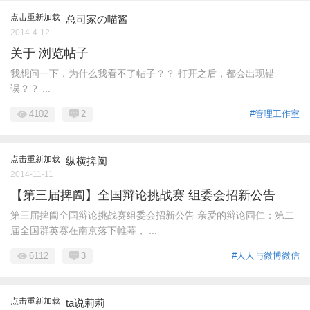
点击重新加载
总司家の喵酱
2014-4-12
关于 浏览帖子
我想问一下，为什么我看不了帖子？？ 打开之后，都会出现错
误？？ ...
4102
2
#管理工作室
点击重新加载
纵横捭阖
2014-11-11
【第三届捭阖】全国辩论挑战赛 组委会招新公告
第三届捭阖全国辩论挑战赛组委会招新公告 亲爱的辩论同仁：第二
届全国群英赛在南京落下帷幕， ...
6112
3
#人人与微博微信
点击重新加载
ta说莉莉