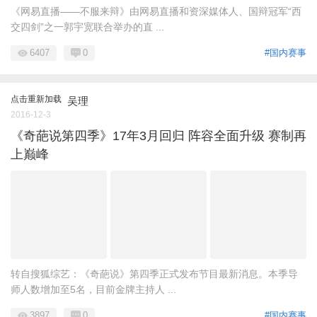
《网易直播——不服来辩》由网易直播和资深媒体人、国辩冠军“西
交四剑”之一郭宇宽联合举办的直 ...
6407
0
#国内赛事
点击重新加载
吴理
2016-12-3
《奇葩说第四季》17年3月回归 阵容全面升级 赛制再
上巅峰
转自搜狐综艺：《奇葩说》第四季正式发布节目最新消息。本季导
师人数增加至5名，目前金牌主持人 ...
3897
0
#国内赛事