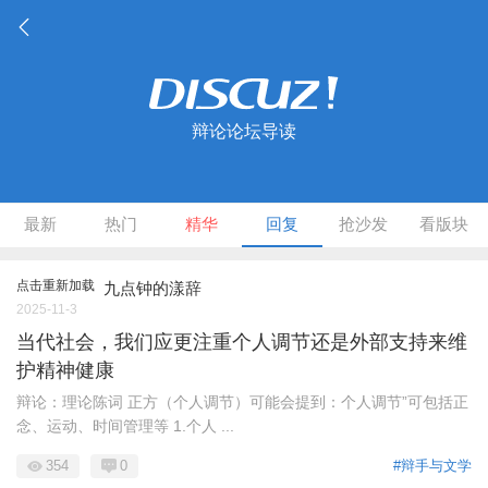
辩论论坛导读
最新
热门
精华
回复
抢沙发
看版块
点击重新加载
九点钟的漾辞
2025-11-3
当代社会，我们应更注重个人调节还是外部支持来维
护精神健康
辩论：理论陈词 正方（个人调节）可能会提到：个人调节”可包括正
念、运动、时间管理等 1.个人 ...
354
0
#辩手与文学